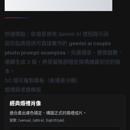
範例：50 個可複製模板
快速開始：依場景使用 Gemini AI 情侶提示詞
這份指南提供可直接實作的
gemini ai couple
photo prompt examples
。先選場景、替換變數、
連續生成 3 版，再保留臉部穩定與情緒最到位的版
本。
50 個可複製模板（依場景分類）
婚禮與求婚模板
經典婚禮肖像
適合產出膚色穩定、構圖正式的婚禮成片。
變數
:
{venue}, {attire}, {lightStyle}