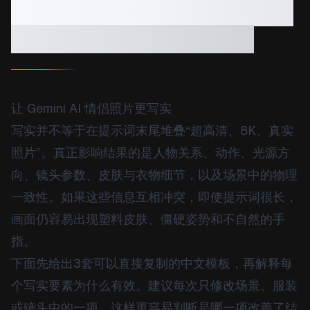
词：3套可复制模板、镜头
参数与真实感出图技巧
让 Gemini AI 情侣照片更写实
写实并不等于在提示词末尾堆叠“超高清、8K、真实
照片”。真正影响结果的是人物关系、动作、光源方
向、镜头参数、皮肤与衣物细节，以及场景中的物理
一致性。如果这些信息互相冲突，即使提示词很长，
画面仍容易出现塑料皮肤、僵硬姿势和不自然的手
指。
下面先给出3套可以直接复制的中文模板，再解释每
个写实要素为什么有效。建议每次只修改场景、服装
或镜头中的一项，这样更容易判断是哪一项改善了结