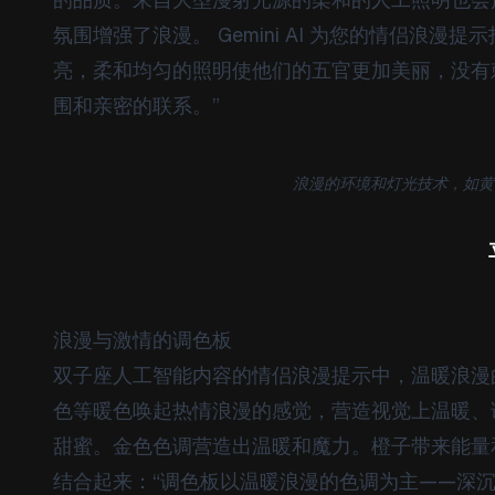
氛围增强了浪漫。 Gemini AI 为您的情侣浪
亮，柔和均匀的照明使他们的五官更加美丽，没有
围和亲密的联系。”
浪漫的环境和灯光技术，如黄
浪漫与激情的调色板
双子座人工智能内容的情侣浪漫提示中，温暖浪漫
色等暖色唤起热情浪漫的感觉，营造视觉上温暖、
甜蜜。金色色调营造出温暖和魔力。橙子带来能量
结合起来：“调色板以温暖浪漫的色调为主——深