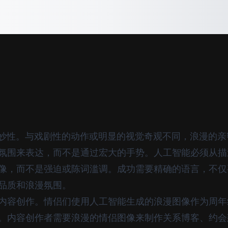
 情侣浪漫提示词：写
微妙性。与戏剧性的动作或明显的视觉奇观不同，浪漫的亲
氛围来表达，而不是通过宏大的手势。人工智能必须从描
像，而不是强迫或陈词滥调。成功需要精确的语言，不仅
品质和浪漫氛围。
内容创作。情侣们使用人工智能生成的浪漫图像作为周年
。内容创作者需要浪漫的情侣图像来制作关系博客、约会