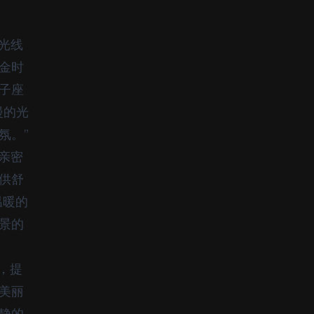
光线
金时
子座
漫的光
氛。”
亲密
供舒
温暖的
景的
，提
美丽
静的