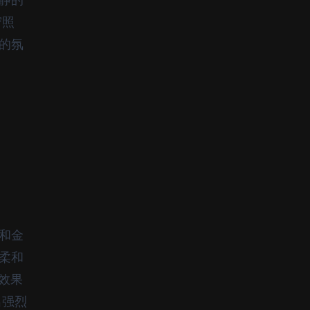
帘照
的氛
和金
柔和
效果
出强烈