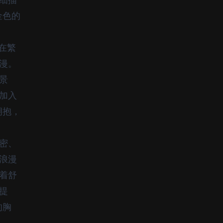
金色的
在繁
漫。
景
加入
拥抱，
密、
浪漫
着舒
提
的胸