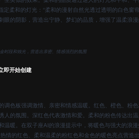
漫提示指定柔和的灯光：“柔和的漫射自然光透过透明的白色窗
刺眼的阴影，营造出宁静、梦幻的品质，增强了温柔浪漫
金时段和烛光，营造出亲密、情感强烈的氛围
立即开始创建
的调色板强调激情、亲密和情感温暖。红色、橙色、粉色
诱人的氛围。深红色代表激情和爱。柔和的粉色传达出温
和温暖。在双子座AI的浪漫提示中，将暖色与强大的浪漫
沉热情的红色、柔和温柔的粉红色和金色的暖色亮点营造