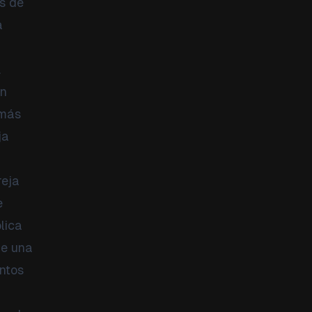
es de
a
.
on
 más
ja
reja
e
lica
de una
entos