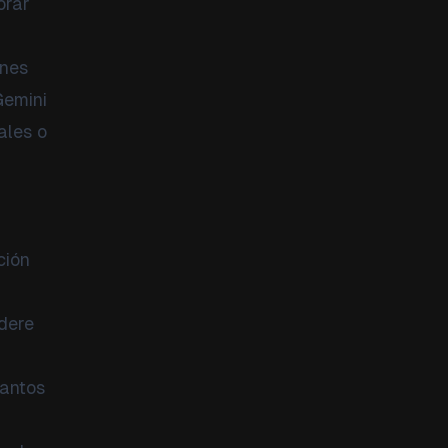
orar
ones
Gemini
ales o
ción
dere
tantos