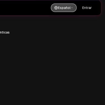
Español
Entrar
Tabla de contenido
nticas
Por qué las indicaciones de
pareja para Gemini AI están
revolucionando la fotografía
romántica
Comprender la anatomía de las
indicaciones de pareja efectivas
Avisos de pareja listos para
usar para diferentes escenarios
Técnicas avanzadas para
personalizar las indicaciones de
pareja