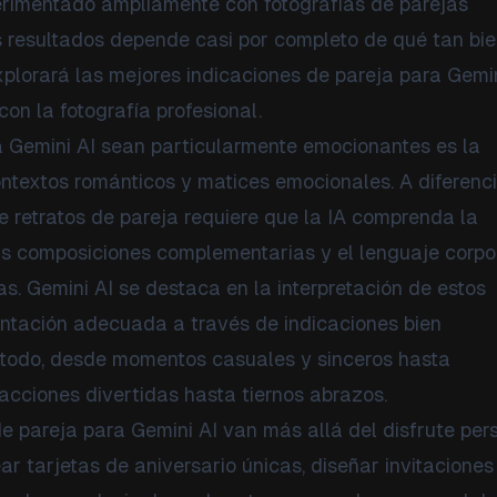
rimentado ampliamente con fotografías de parejas
s resultados depende casi por completo de qué tan bi
xplorará las mejores indicaciones de pareja para Gemin
on la fotografía profesional.
a Gemini AI sean particularmente emocionantes es la
textos románticos y matices emocionales. A diferenc
e retratos de pareja requiere que la IA comprenda la
 las composiciones complementarias y el lenguaje corpo
as. Gemini AI se destaca en la interpretación de estos
entación adecuada a través de indicaciones bien
 todo, desde momentos casuales y sinceros hasta
acciones divertidas hasta tiernos abrazos.
e pareja para Gemini AI van más allá del disfrute per
ar tarjetas de aniversario únicas, diseñar invitaciones