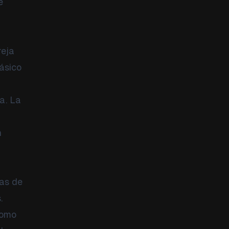
e
reja
lásico
a. La
n
das de
.
como