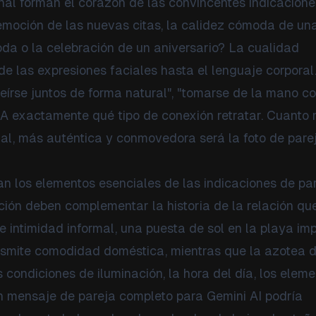
nal forman el corazón de las convincentes indicacion
 emoción de las nuevas citas, la calidez cómoda de un
boda o la celebración de un aniversario? La cualidad
e las expresiones faciales hasta el lenguaje corporal
reírse juntos de forma natural", "tomarse de la mano c
a IA exactamente qué tipo de conexión retratar. Cuanto
al, más auténtica y conmovedora será la foto de pare
an los elementos esenciales de las indicaciones de pa
ación deben complementar la historia de la relación qu
 intimidad informal, una puesta de sol en la playa imp
ansmite comodidad doméstica, mientras que la azotea 
s condiciones de iluminación, la hora del día, los elem
Un mensaje de pareja completo para Gemini AI podría