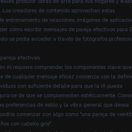
reales, producir obras de arte para sus hogares y elab
n. Los creadores de contenido aprovechan estas
de entrenamiento de relaciones, imágenes de aplicaci
nder cómo escribir mensajes de pareja efectivos para 
solo se podía acceder a través de fotógrafos profesion
pareja efectivas
ini AI requiere comprender los componentes clave que
se de cualquier mensaje eficaz comienza con la defini
ividuos con suficiente detalle para que la IA pueda
egurarse de que se complementen estéticamente. Consi
las preferencias de estilo y la vibra general que desea
 podría comenzar con algo como "una pareja de veinti
os con cabello gris".