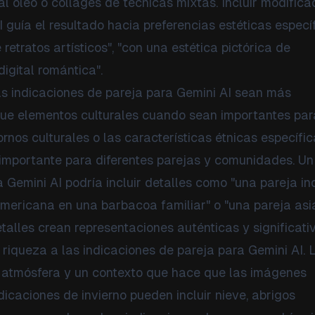
s al óleo o collages de técnicas mixtas. Incluir modific
 guía el resultado hacia preferencias estéticas específ
retratos artísticos", "con una estética pictórica de
igital romántica".
las indicaciones de pareja para Gemini AI sean más
ique elementos culturales cuando sean importantes par
tornos culturales o las características étnicas específic
importante para diferentes parejas y comunidades. Un
 Gemini AI podría incluir detalles como "una pareja in
oamericana en una barbacoa familiar" o "una pareja asi
alles crean representaciones auténticas y significati
riqueza a las indicaciones de pareja para Gemini AI. 
a atmósfera y un contexto que hace que las imágenes
caciones de invierno pueden incluir nieve, abrigos