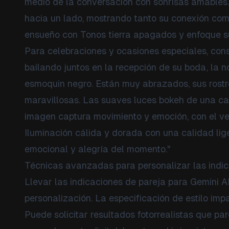
medio de la conversación con sonrisas amables.
hacia un lado, mostrando tanto su conexión como
ensueño con Tonos tierra apagados y enfoque su
Para celebraciones y ocasiones especiales, cons
bailando juntos en la recepción de su boda, la n
esmoquin negro. Están muy abrazados, sus rostro
maravillosas. Las suaves luces bokeh de una c
imagen captura movimiento y emoción, con el ves
Iluminación cálida y dorada con una calidad li
emocional y alegría del momento."
Técnicas avanzadas para personalizar las indic
Llevar las indicaciones de pareja para Gemini A
personalización. La especificación de estilo im
Puede solicitar resultados fotorrealistas que par