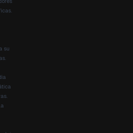
adores
icas.
a su
as.
dia
ática
vas.
La