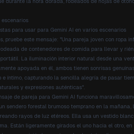
ue durante la hora dorada, rodeados de hojas de otoño
s escenarios
istas para usar para Gemini AI en varios escenarios
s, pruebe este mensaje: "Una pareja joven con ropa in
 rodeada de contenedores de comida para llevar y rié
ortátil. La iluminación interior natural desde una ve
mente apoyada en él, ambos tienen sonrisas genuinas
o e íntimo, capturando la sencilla alegría de pasar tie
naturales y expresiones auténticas".
ensaje de pareja para Gemini AI funciona maravillosam
un sendero forestal brumoso temprano en la mañana, 
creando rayos de luz etéreos. Ella usa un vestido blan
ema. Están ligeramente girados el uno hacia el otro, en