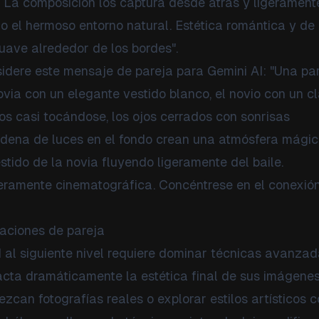
 La composición los captura desde atrás y ligerament
 el hermoso entorno natural. Estética romántica y de
ave alrededor de los bordes".
idere este mensaje de pareja para Gemini AI: "Una pa
ovia con un elegante vestido blanco, el novio con un c
s casi tocándose, los ojos cerrados con sonrisas
adena de luces en el fondo crean una atmósfera mágic
tido de la novia fluyendo ligeramente del baile.
geramente cinematográfica. Concéntrese en el conexió
aciones de pareja
I al siguiente nivel requiere dominar técnicas avanza
pacta dramáticamente la estética final de sus imágenes
ezcan fotografías reales o explorar estilos artísticos 