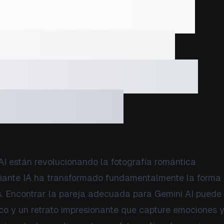
ndicaciones de
mini AI: guía
mpresionantes
ománticas
AI están revolucionando la fotografía romántica
iante IA ha transformado fundamentalmente la forma
s. Encontrar la pareja adecuada para Gemini AI puede
rico y un retrato impresionante que capture emociones 