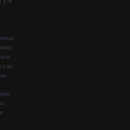
, y la
formal
ndose
ntana
 y un
mpo
ente:
la
co