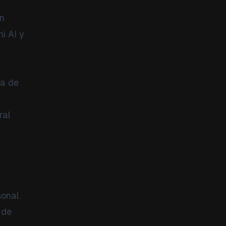
en
i AI y
ia de
ral
sonal.
 de