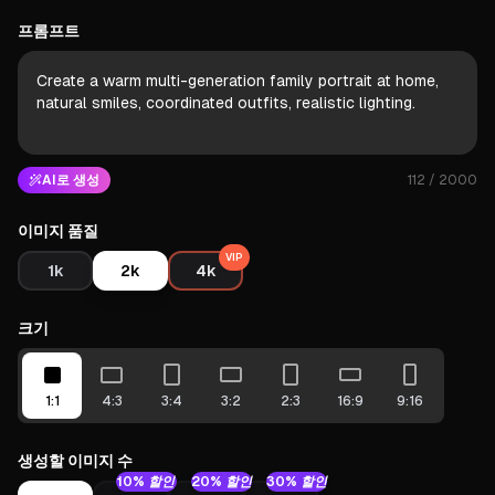
프롬프트
AI로 생성
112
/ 2000
이미지 품질
VIP
1k
2k
4k
크기
1:1
4:3
3:4
3:2
2:3
16:9
9:16
생성할 이미지 수
10% 할인
20% 할인
30% 할인