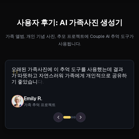
사용자 후기:
AI 가족사진 생성기
가족 앨범, 개인 기념 사진, 추모 프로젝트에 Couple AI 추억 도구가
사용됩니다.
"
오
래
된
가
족
사
진
에
이
추
억
도
구
를
사
용
했
는
데
결
과
가
따
뜻
하
고
자
연
스
러
워
가
족
에
게
개
인
적
으
로
공
유
하
기
좋
았
습
니
다
.
Emily R.
ER
가족 추억 프로젝트