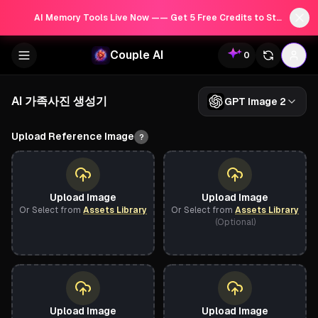
AI Memory Tools Live Now —— Get 5 Free Credits to Start!
Couple AI
0
AI 가족사진 생성기
GPT Image 2
Upload Reference Image
?
Upload Image
Upload Image
Or Select from
Assets Library
Or Select from
Assets Library
(Optional)
Upload Image
Upload Image