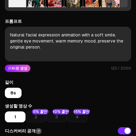
프롬프트
AI로 생성
123
/ 2000
길이
8
s
생성할 영상 수
5% 할인
10% 할인
15% 할인
1
2
3
4
디스커버리 공개
?