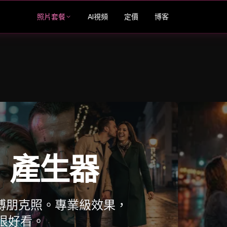
AI視頻
定價
博客
照片套餐
片 產生器
 賽博朋克照。專業級效果，
很好看。