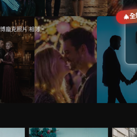
全
🎄
賽博龐克照片 相簿。