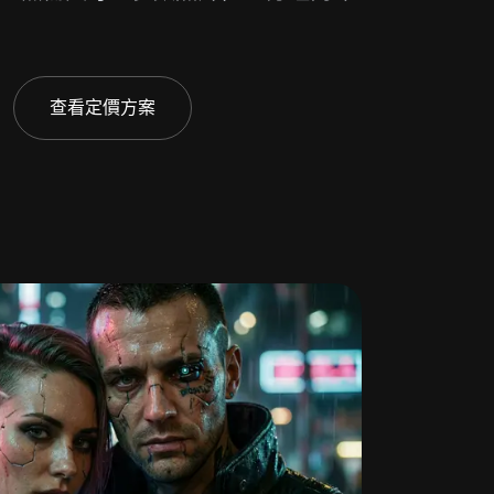
查看定價方案