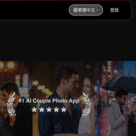
繁體中文
登錄