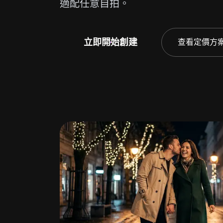
適配任意自拍。
立即開始創建
查看定價方