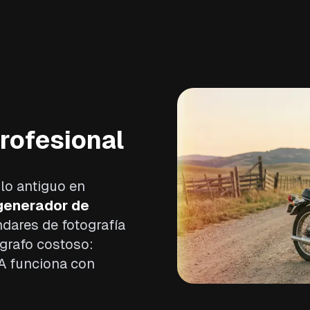
profesional
ulo antiguo en
generador de
dares de fotografía
ógrafo costoso:
A funciona con