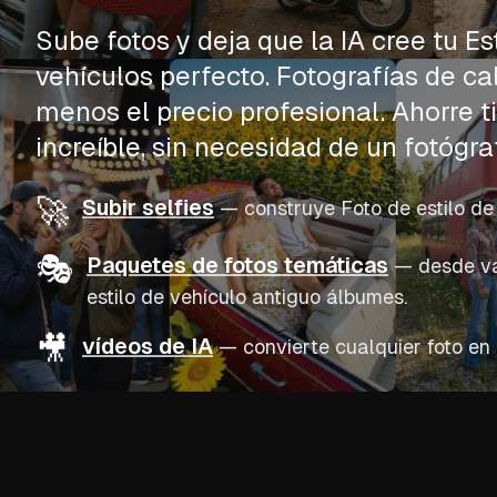
Sube fotos y deja que la IA cree tu Es
vehículos perfecto. Fotografías de ca
menos el precio profesional. Ahorre t
increíble, sin necesidad de un fotógra
🚀
Subir selfies
—
construye Foto de estilo de
🎭
Paquetes de fotos temáticas
—
desde va
estilo de vehículo antiguo álbumes.
🎥
vídeos de IA
—
convierte cualquier foto en 