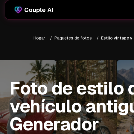
Couple AI
Hogar
/
Paquetes de fotos
/
Estilo vintage y
Foto de estilo 
vehículo antig
Generador