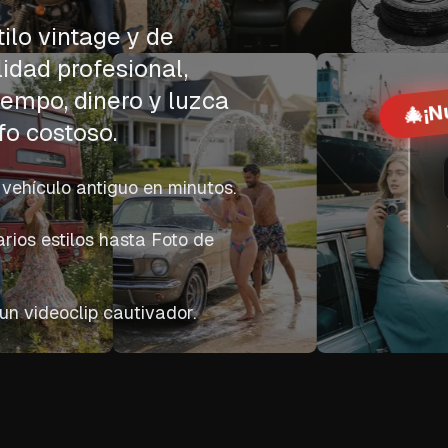
tilo vintage y de
lidad profesional,
¡N
iempo, dinero y luzca
🎄
fo costoso.
 vehículo antiguo en minutos.
rios estilos hasta Foto de
un videoclip cautivador.