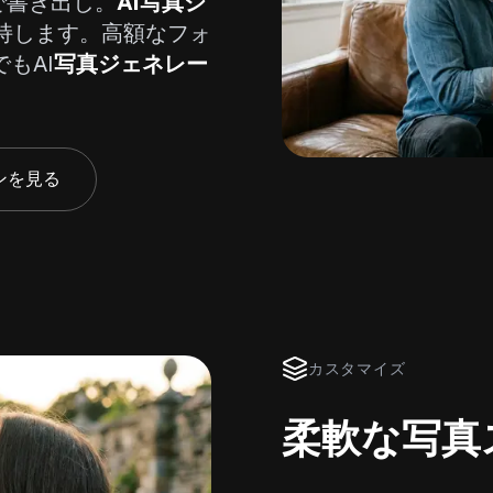
で書き出し。
AI写真ジ
持します。高額なフォ
もAI
写真ジェネレー
ンを見る
カスタマイズ
柔軟な写真