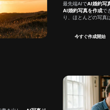
最先端AIで
AI婚約写
AI婚約写真を作成
で
り、ほとんどの写真
今すぐ作成開始