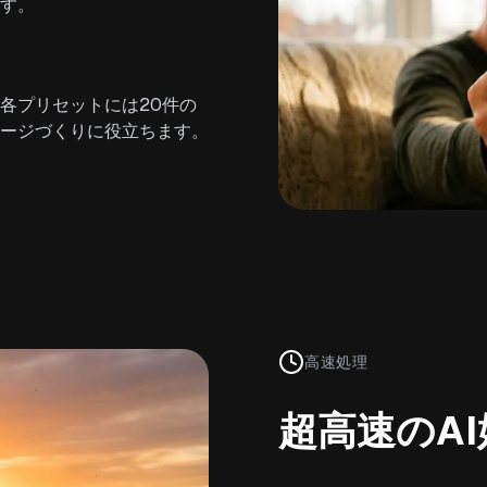
す。
各プリセットには20件の
メージづくりに役立ちます。
高速処理
超高速のA