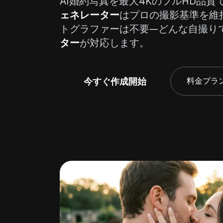
AI婚約写真を最大4KのフルHD品質
ェネレーター
はプロの撮影基準を維
トグラファーは不要—どんな自撮りで
ター
が対応します。
今すぐ作成開始
料金プラ