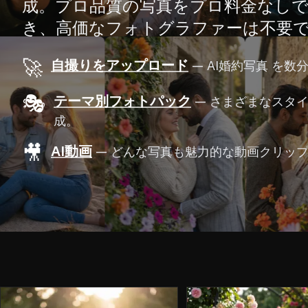
成。プロ品質の写真をプロ料金なし
き、高価なフォトグラファーは不要
🚀
自撮りをアップロード
—
AI婚約写真 を数
🎭
テーマ別フォトパック
—
さまざまなスタイ
成。
🎥
AI動画
—
どんな写真も魅力的な動画クリッ