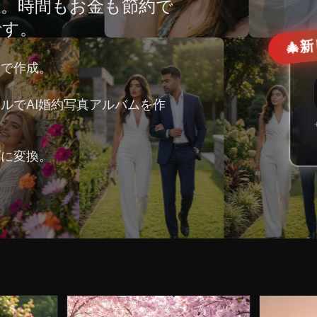
で。時間もお金も節約で
です。
新
🎄
分で作成。
ルでAI婚約写真アルバムを作
プに変換。