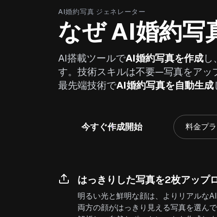
AI婚約写真 ジェネレーター
なぜ AI婚約
AI搭載ツールで
AI婚約写真を作成
し
す。技術スキルは不要—写真をアッ
最先端技術で
AI婚約写真を自動生成
今すぐ作成開始
料金プラ
はっきりした写真を2枚アップ
明るい光と鮮明な顔は、よりリアルなA
両方の顔がはっきり見える写真を選んで