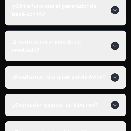
¿Cómo funciona el generador de
bebé con IA?
¿Puedo generar más de un
resultado?
¿Puedo usar cualquier par de fotos?
¿Se pueden guardar en álbumes?