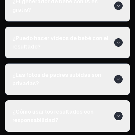
¿El generador de bebé con IA es
gratis?
¿Puedo hacer vídeos de bebé con el
resultado?
¿Las fotos de padres subidas son
privadas?
¿Cómo usar los resultados con
responsabilidad?