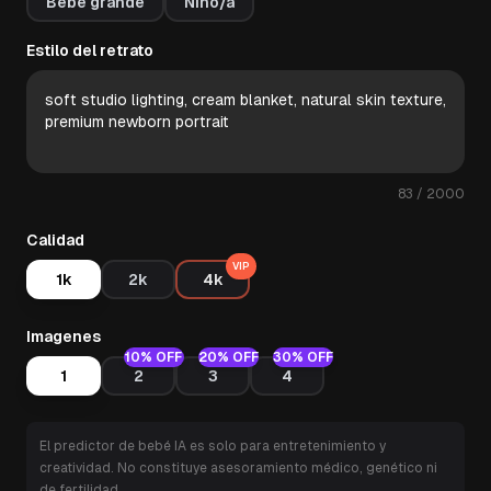
Bebé grande
Niño/a
Estilo del retrato
83
/ 2000
Calidad
VIP
1k
2k
4k
Imagenes
10% OFF
20% OFF
30% OFF
1
2
3
4
El predictor de bebé IA es solo para entretenimiento y
creatividad. No constituye asesoramiento médico, genético ni
de fertilidad.