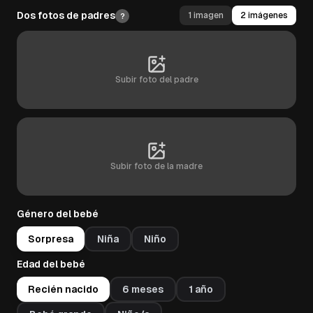
Dos fotos de padres
1 imagen
2 imágenes
?
Subir foto del padre
Subir foto de la madre
Género del bebé
Sorpresa
Niña
Niño
Edad del bebé
Recién nacido
6 meses
1 año