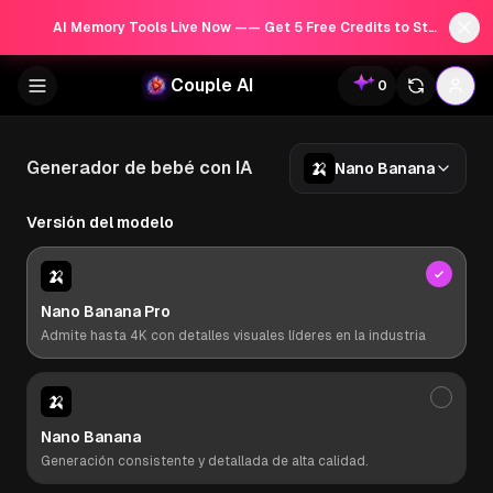
AI Memory Tools Live Now —— Get 5 Free Credits to Start!
Couple AI
0
🍌
Generador de bebé con IA
Nano Banana
Versión del modelo
🍌
Nano Banana Pro
Admite hasta 4K con detalles visuales líderes en la industria
🍌
Nano Banana
Generación consistente y detallada de alta calidad.