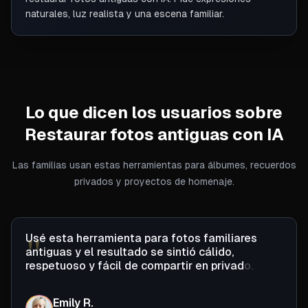
naturales, luz realista y una escena familiar.
Lo que dicen los usuarios sobre
Restaurar fotos antiguas con IA
Las familias usan estas herramientas para álbumes, recuerdos
privados y proyectos de homenaje.
"
U
s
é
e
s
t
a
h
e
r
r
a
m
i
e
n
t
a
p
a
r
a
f
o
t
o
s
f
a
m
i
l
i
a
r
e
s
a
n
t
i
g
u
a
s
y
e
l
r
e
s
u
l
t
a
d
o
s
e
s
i
n
t
i
ó
c
á
l
i
d
o
,
r
e
s
p
e
t
u
o
s
o
y
f
á
c
i
l
d
e
c
o
m
p
a
r
t
i
r
e
n
p
r
i
v
a
d
o
.
Emily R.