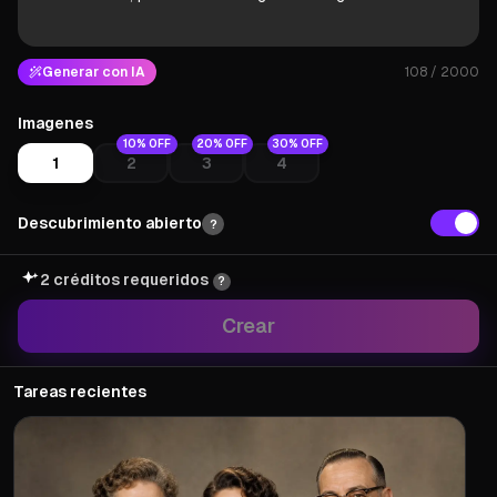
Generar con IA
108
/ 2000
Imagenes
10% OFF
20% OFF
30% OFF
1
2
3
4
Descubrimiento abierto
?
2 créditos requeridos
?
Crear
Tareas recientes