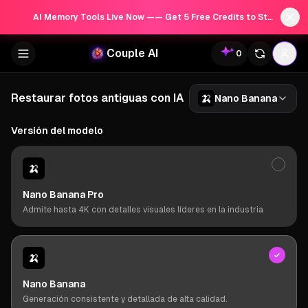
AI Memory Tools Live Now —— Get 5 Free Credits to Start!
Couple AI
0
🍌
Restaurar fotos antiguas con IA
Nano Banana
Versión del modelo
🍌
Nano Banana Pro
Admite hasta 4K con detalles visuales líderes en la industria
🍌
Nano Banana
Generación consistente y detallada de alta calidad.