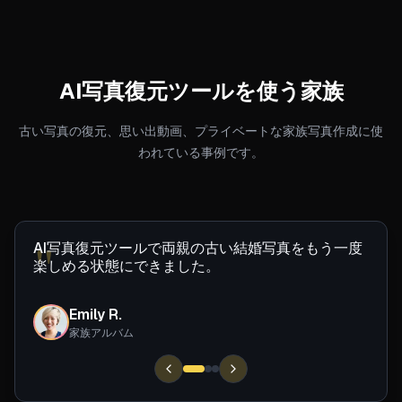
AI写真復元ツールを使う家族
古い写真の復元、思い出動画、プライベートな家族写真作成に使
われている事例です。
"
A
I
写
真
復
元
ツ
ー
ル
で
両
親
の
古
い
結
婚
写
真
を
も
う
一
度
楽
し
め
る
状
態
に
で
き
ま
し
た
。
Emily R.
ER
家族アルバム