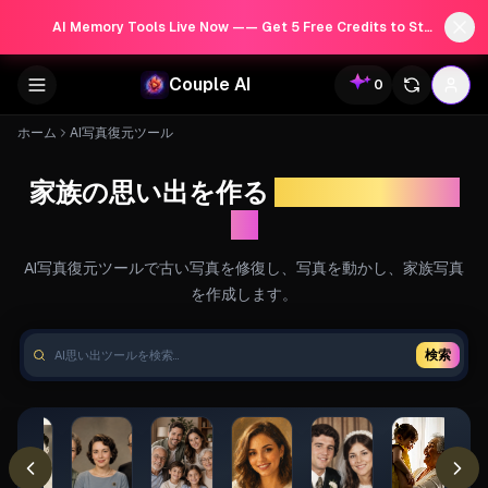
AI Memory Tools Live Now —— Get 5 Free Credits to Start!
Couple AI
0
ホーム
AI写真復元ツール
家族の思い出を作る
AI写真復元ツー
ル
AI写真復元ツールで古い写真を修復し、写真を動かし、家族写真
を作成します。
検索