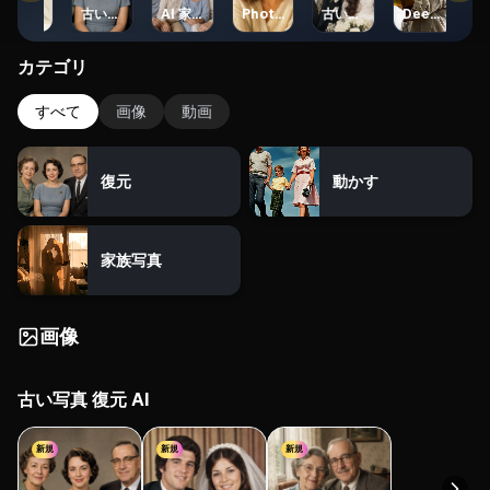
Deep Nostalgia AI代替
古い写真 復元 AI
AI 家族写真ジェネレーター
Photo to Oil Painting
古い写真 復元 AI
Deep Nostalgia AI代替
カテゴリ
すべて
画像
動画
復元
動かす
家族写真
画像
古い写真 復元 AI
新規
新規
新規